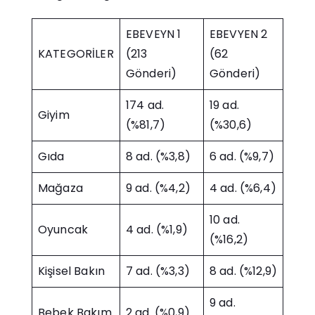
EBEVEYN 1
EBEVYEN 2
KATEGORİLER
(213
(62
Gönderi)
Gönderi)
174 ad.
19 ad.
Giyim
(%81,7)
(%30,6)
Gıda
8 ad. (%3,8)
6 ad. (%9,7)
Mağaza
9 ad. (%4,2)
4 ad. (%6,4)
10 ad.
Oyuncak
4 ad. (%1,9)
(%16,2)
Kişisel Bakın
7 ad. (%3,3)
8 ad. (%12,9)
9 ad.
Bebek Bakım
2 ad. (%0,9)