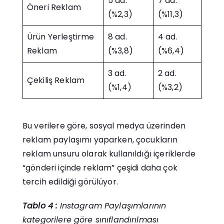
5 ad.
7 ad.
Öneri Reklam
(%2,3)
(%11,3)
Ürün Yerleştirme
8 ad.
4 ad.
Reklam
(%3,8)
(%6,4)
3 ad.
2 ad.
Çekiliş Reklam
(%1,4)
(%3,2)
Bu verilere göre, sosyal medya üzerinden
reklam paylaşımı yaparken, çocukların
reklam unsuru olarak kullanıldığı içeriklerde
“gönderi içinde reklam” çeşidi daha çok
tercih edildiği görülüyor.
Tablo 4 :
Instagram Paylaşımlarının
kategorilere göre sınıflandırılması