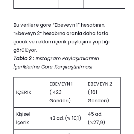
Bu verilere göre “Ebeveyn 1” hesabının,
“Ebeveyn 2” hesabına oranla daha fazla
çocuk ve reklam içerik paylaşımı yaptığı
görülüyor.
Tablo 2 :
Instagram Paylaşımlarının
İçeriklerine Göre Karşılaştırılması
EBEVEYN 1
EBEVEYN 2
İÇERİK
( 423
( 161
Gönderi)
Gönderi)
Kişisel
45 ad.
43 ad. (% 10,1)
İçerik
(%27,9)