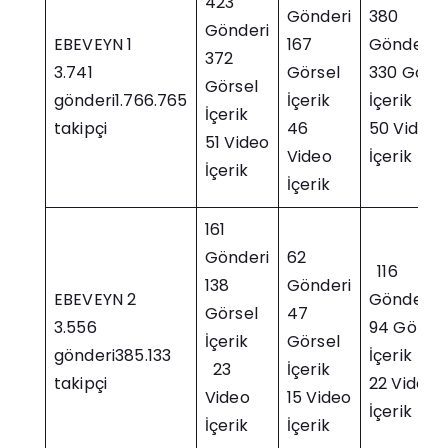
423
Gönderi
380
Gönderi
EBEVEYN 1
167
Gönderi
372
3.741
Görsel
330 Görse
Görsel
gönderi1.766.765
İçerik
İçerik
İçerik
takipçi
46
50 Video
51 Video
Video
İçerik
İçerik
İçerik
161
Gönderi
62
116
138
Gönderi
EBEVEYN 2
Gönderi
Görsel
47
3.556
94 Görsel
İçerik
Görsel
gönderi385.133
İçerik
23
İçerik
takipçi
22 Video
Video
15 Video
İçerik
İçerik
İçerik