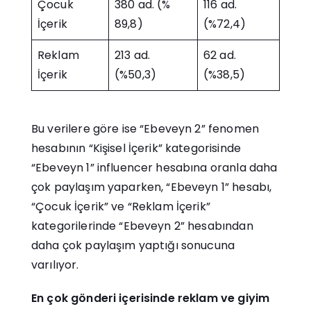
Çocuk
380 ad. (%
116 ad.
İçerik
89,8)
(%72,4)
Reklam
213 ad.
62 ad.
İçerik
(%50,3)
(%38,5)
Bu verilere göre ise “Ebeveyn 2” fenomen
hesabının “Kişisel İçerik” kategorisinde
“Ebeveyn 1” influencer hesabına oranla daha
çok paylaşım yaparken, “Ebeveyn 1” hesabı,
“Çocuk İçerik” ve “Reklam İçerik”
kategorilerinde “Ebeveyn 2” hesabından
daha çok paylaşım yaptığı sonucuna
varılıyor.
En çok gönderi içerisinde reklam ve giyim